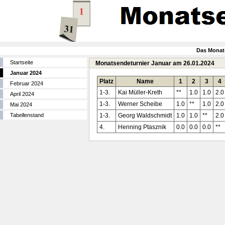
Das Monat
Startseite
Monatsendeturnier Januar am 26.01.2024
Januar 2024
Platz
Name
1
2
3
4
Februar 2024
1-3.
Kai Müller-Kreth
**
1.0
1.0
2.0
April 2024
1-3.
Werner Scheibe
1.0
**
1.0
2.0
Mai 2024
Tabellenstand
1-3.
Georg Waldschmidt
1.0
1.0
**
2.0
4.
Henning Ptasznik
0.0
0.0
0.0
**